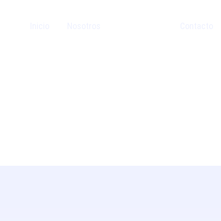
Inicio
Nosotros
Servicios
Contacto
teligencia de negocios.