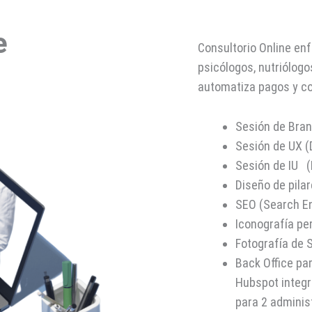
e
Consultorio Online en
psicólogos, nutriólogo
automatiza pagos y co
Sesión de Bra
Sesión de UX (
Sesión de IU (D
Diseño de pila
SEO (Search E
Iconografía pe
Fotografía de 
Back Office pa
Hubspot integr
para 2 adminis