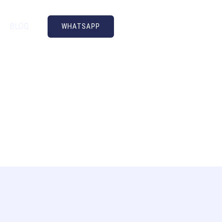
+52 5580 282717
BLOG
WHATSAPP